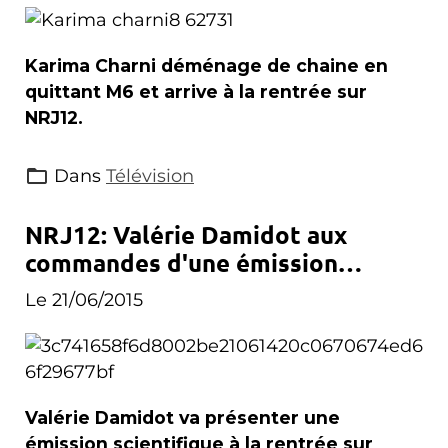
Karima Charni déménage de chaine en
quittant M6 et arrive à la rentrée sur
NRJ12.
Dans
Télévision
NRJ12: Valérie Damidot aux
commandes d'une émission
scientifique à la rentrée
Le 21/06/2015
Valérie Damidot va présenter une
émission scientifique à la rentrée sur