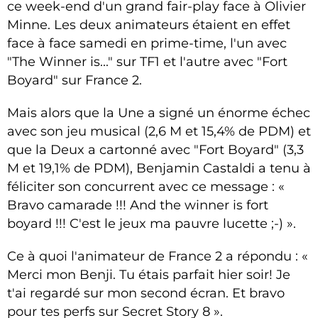
ce week-end d'un grand fair-play face à Olivier
Minne. Les deux animateurs étaient en effet
face à face samedi en prime-time, l'un avec
"The Winner is..." sur TF1 et l'autre avec "Fort
Boyard" sur France 2.
Mais alors que la Une a signé un énorme échec
avec son jeu musical (2,6 M et 15,4% de PDM) et
que la Deux a cartonné avec "Fort Boyard" (3,3
M et 19,1% de PDM), Benjamin Castaldi a tenu à
féliciter son concurrent avec ce message :
«
B
ravo camarade !!! And the winner is fort
boyard !!! C'est le jeux ma pauvre lucette ;-)
».
Ce à quoi l'animateur de France 2 a répondu :
«
M
erci mon Benji. Tu étais parfait hier soir! Je
t'ai regardé sur mon second écran. Et bravo
pour tes perfs sur Secret Story 8
».