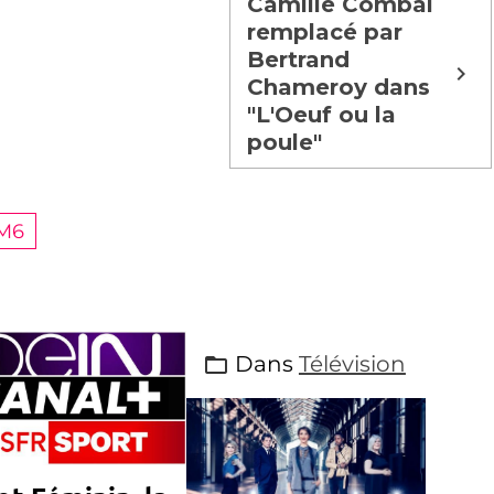
Camille Combal
remplacé par
Bertrand
Chameroy dans
"L'Oeuf ou la
poule"
M6
Dans
Télévision