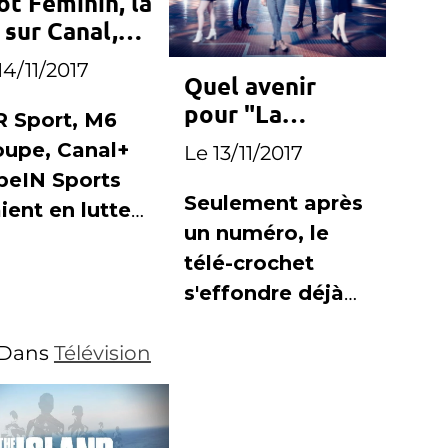
ot Féminin, la
 sur Canal,
s Bleues
14/11/2017
Quel avenir
lent sur M6
pour "La
R Sport, M6
Nouvelle Star" ?
oupe, Canal+
Le 13/11/2017
beIN Sports
Seulement après
ient en lutte
un numéro, le
r les
télé-crochet
férents packs
s'effondre déjà
 la
pour son second
transmission
Dans
Télévision
numéro.
football
inin à la
évision.