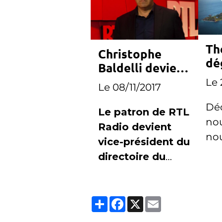
Th
Christophe
dé
Baldelli devient
tr
vice-président
Le 
Le 08/11/2017
sa
du directoire du
Déc
groupe M6
Le patron de RTL
no
Radio devient
no
vice-président du
directoire du
Groupe M6, en
charge de la
Partager
Facebook
X
Email
radio et de
l'information