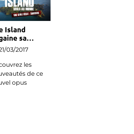
e Island
gaine sa
oisième
21/03/2017
ison
ouvrez les
uveautés de ce
uvel opus