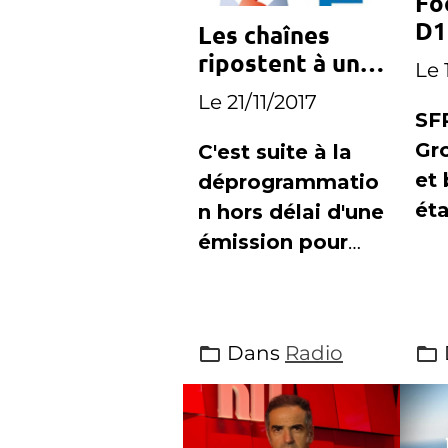
Fo
D1
Les chaînes
le
ripostent à une
Le 
fi
programmation
Le 21/11/2017
imprévue de
SF
Canal+
Gr
C'est suite à la
et 
déprogrammatio
éta
n hors délai d'une
pou
émission pour
dif
diffuser un
sur
match de Ligue1,
re
que Canal+ s'est
Dans
Radio
du 
attiré les foudres
fém
des chaînes
tél
concurrentes