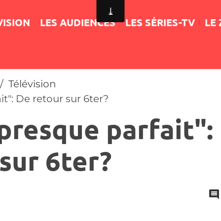
VISION
LES AUDIENCES
LES SÉRIES-TV
LE
Télévision
t": De retour sur 6ter?
presque parfait":
sur 6ter?