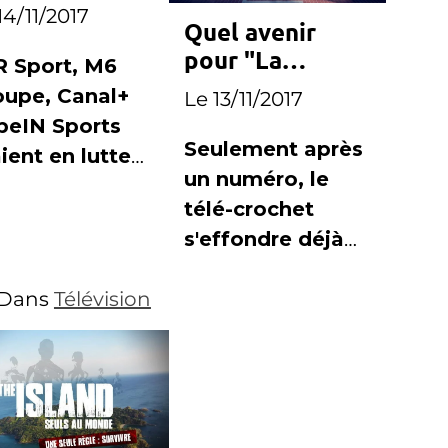
s Bleues
14/11/2017
Quel avenir
lent sur M6
pour "La
R Sport, M6
Nouvelle Star" ?
oupe, Canal+
Le 13/11/2017
beIN Sports
Seulement après
ient en lutte
un numéro, le
r les
télé-crochet
férents packs
s'effondre déjà
 la
pour son second
transmission
Dans
Télévision
numéro.
football
inin à la
évision.