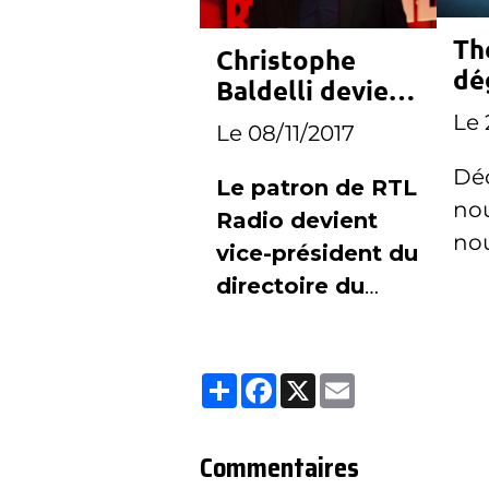
Th
Christophe
dé
Baldelli devient
tr
vice-président
Le 
Le 08/11/2017
sa
du directoire du
Déc
groupe M6
Le patron de RTL
no
Radio devient
no
vice-président du
directoire du
Groupe M6, en
charge de la
Partager
Facebook
X
Email
radio et de
l'information
Commentaires