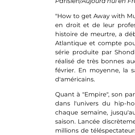
Parisien/Aujourd'hui en F
"How to get Away with Murd
en droit et de leur prof
histoire de meurtre, a dé
Atlantique et compte pour
série produite par Shond
réalisé de très bonnes au
février. En moyenne, la s
d'américains.
Quant à "Empire", son parc
dans l'univers du hip-ho
chaque semaine, jusqu'a
saison. Lancée discrètemen
millions de téléspectateurs 