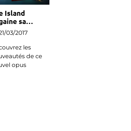
e Island
gaine sa
oisième
21/03/2017
ison
ouvrez les
uveautés de ce
uvel opus