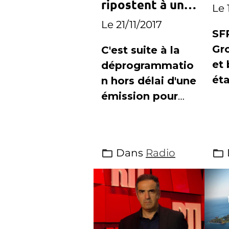
le
ripostent à une
Le 
fi
programmation
Le 21/11/2017
imprévue de
SF
Canal+
Gr
C'est suite à la
et 
déprogrammatio
éta
n hors délai d'une
pou
émission pour
dif
diffuser un
sur
match de Ligue1,
re
que Canal+ s'est
Dans
Radio
du 
attiré les foudres
fém
des chaînes
tél
concurrentes