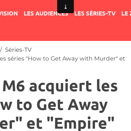
VISION
LES AUDIENCES
LES SÉRIES-TV
LE
Séries-TV
es séries "How to Get Away with Murder" et
 M6 acquiert les
ow to Get Away
er" et "Empire"