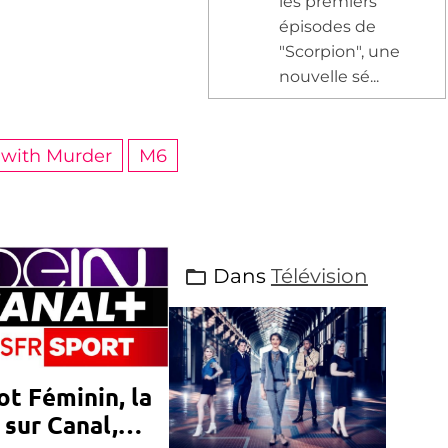
les premiers
épisodes de
"Scorpion", une
nouvelle sé...
 with Murder
M6
Dans
Télévision
ot Féminin, la
 sur Canal,