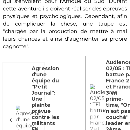
qui s'envolent pour l'Afrique du Sud. Durant
cette aventure ils doivent réaliser des épreuves
physiques et psychologiques. Cependant, afin
de compliquer la chose, une taupe est
"chargée par la production de mettre à mal
leurs chances et ainsi d'augmenter sa propre
cagnotte".
Audienc
Agression
02/05 : T
d'une
battue p
équipe du
France 2
"Petit
et Franc
Journal":
3 en
Une
prime-
plainte
time, "O
prévue
n'est pa
contre les
couché"
militants
leader e
FN
2ème