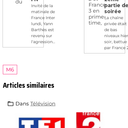
partie d
Invité de la
soirée
matinale de
France Inter
La chaîne
lundi, Yann
privée était
Barthès est
de bas
revenu sur
niveaux hie
l'agression...
soir, battue
par France 2 
M6
Articles similaires
Dans
Télévision