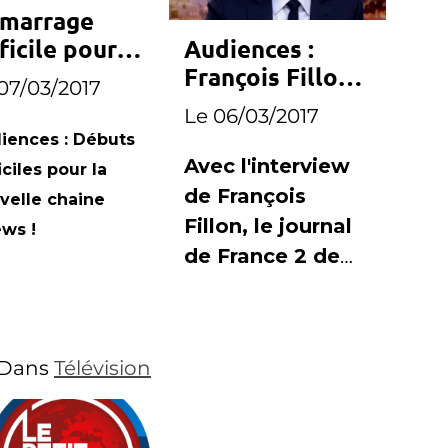
marrage
ficile pour
Audiences :
ews
François Fillon
07/03/2017
offre le record
Le 06/03/2017
au journal de
iences : Débuts
France 2
Avec l'interview
iciles pour la
de François
velle chaine
Fillon, le journal
ws !
de France 2 de
Laurent
Delahousse a
réunit plus de 7,8
Dans
Télévision
millions de
téléspectateurs.