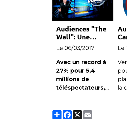
Audiences "The
Au
Wall": Une
Ca
bonne semaine
ra
Le 06/03/2017
Le 
pour TF1
ve
Avec un record à
Ven
27% pour 5,4
pou
millions de
pla
téléspectateurs,
la 
TF1 dresse le
enr
bilan de la
rec
Partager
Facebook
X
Email
première
bai
semaine de "The