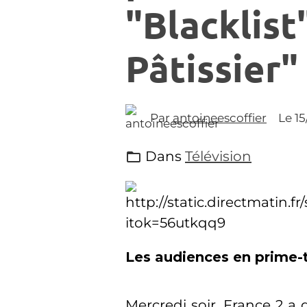
"Blacklist
Pâtissier"
Par
antoineescoffier
Le 1
Dans
Télévision
Les audiences en prime-
Mercredi soir, France 2 a