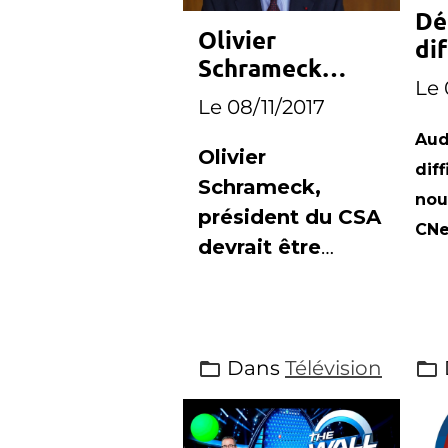
Dé
Olivier
dif
Schrameck
CN
Le 
nommé
Le 08/11/2017
président du
Aud
RIRM
Olivier
diff
Schrameck,
nou
président du CSA
CNe
devrait être
nommé à la
présidence du
RIRM
Dans
Télévision