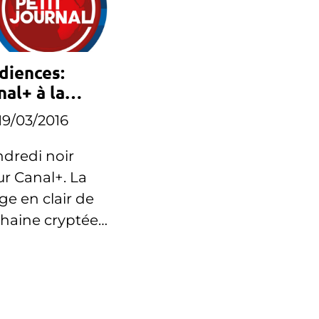
diences:
nal+ à la
masse ce
19/03/2016
ndredi
dredi noir
r Canal+. La
ge en clair de
chaine cryptée
egistre des
ords à la
sse.