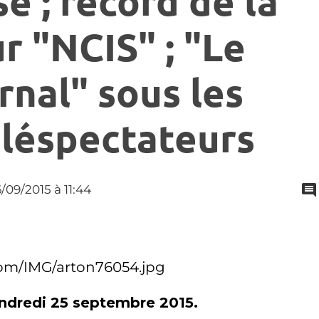
se ; record de la
r "NCIS" ; "Le
nal" sous les
éléspectateurs
6/09/2015
à 11:44
endredi 25 septembre 2015.