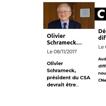
Dé
Olivier
dif
Schrameck
CN
Le 
nommé
Le 08/11/2017
président du
Aud
RIRM
Olivier
diff
Schrameck,
nou
président du CSA
CNe
devrait être
nommé à la
présidence du
RIRM