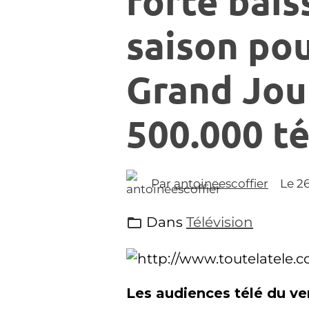
forte bais
saison pou
Grand Jour
500.000 t
Par
antoineescoffier
Le 2
Dans
Télévision
Les audiences télé du v