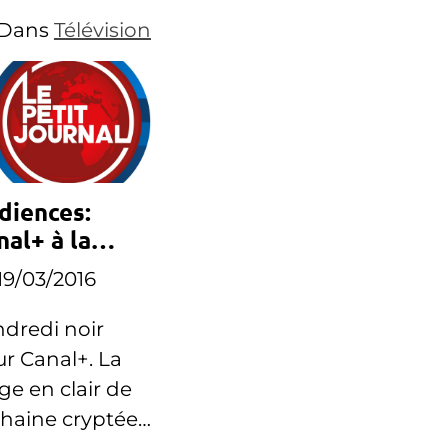
réunit plus de 7,8
Dans
Télévision
millions de
téléspectateurs.
diences:
nal+ à la
masse ce
19/03/2016
ndredi
dredi noir
r Canal+. La
ge en clair de
chaine cryptée