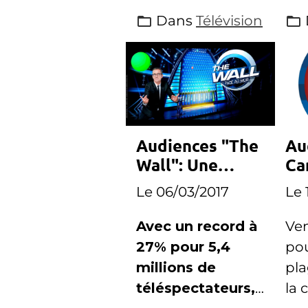
Dans
Télévision
Audiences "The
Au
Wall": Une
Ca
bonne semaine
ra
Le 06/03/2017
Le 
pour TF1
ve
Avec un record à
Ven
27% pour 5,4
pou
millions de
pla
téléspectateurs,
la 