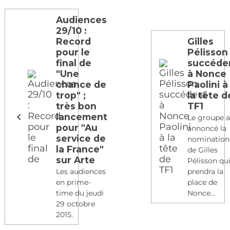
Audiences
29/10 :
Record
Gilles
pour le
Pélisson
final de
succéde
"Une
à Nonce
chance de
Paolini à
trop" ;
la tête d
très bon
TF1
lancement
Le groupe 
pour "Au
annoncé la
service de
nomination
la France"
de Gilles
sur Arte
Pélisson qu
Les audiences
prendra la
en prime-
place de
time du jeudi
Nonce...
29 octobre
2015.