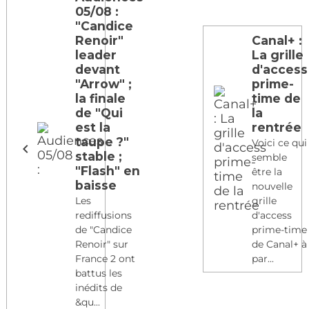
05/08 :
"Candice
Renoir"
Canal+ :
leader
La grille
devant
d'access
"Arrow" ;
prime-
la finale
time de
de "Qui
la
est la
rentrée
taupe ?"
Voici ce qui
stable ;
semble
"Flash" en
être la
baisse
nouvelle
Les
grille
rediffusions
d'access
de "Candice
prime-time
Renoir" sur
de Canal+ à
France 2 ont
par...
battus les
inédits de
&qu...