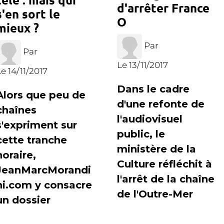
d'arrêter France
s'en sort le
O
mieux ?
Par
Par
Le 13/11/2017
e 14/11/2017
Dans le cadre
Alors que peu de
d'une refonte de
chaînes
l'audiovisuel
s'expriment sur
public, le
cette tranche
ministère de la
horaire,
Culture réfléchit à
JeanMarcMorandi
l'arrêt de la chaîne
ni.com y consacre
de l'Outre-Mer
un dossier