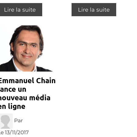
Lire la suite
Lire la suite
Emmanuel Chain
lance un
nouveau média
en ligne
Par
e 13/11/2017