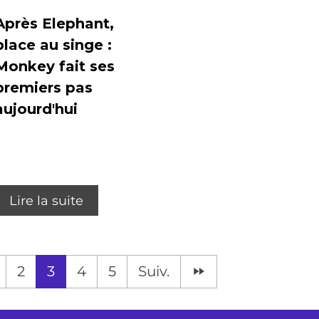
Après Elephant,
place au singe :
Monkey fait ses
premiers pas
aujourd'hui
Lire la suite
2
3
4
5
Suiv.