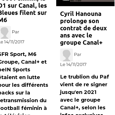
D1 sur Canal, les
Bleues filent sur
Cyril Hanouna
M6
prolonge son
contrat de deux
Par
ans avec le
groupe Canal+
e 14/11/2017
SFR Sport, M6
Par
Groupe, Canal+ et
Le 14/11/2017
beIN Sports
Le trublion du Paf
étaient en lutte
vient de re signer
pour les différents
jusqu'en 2021
packs sur la
avec le groupe
retransmission du
Canal+, selon les
football féminin à