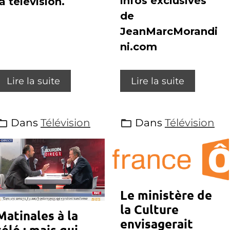
infos exclusives
la télévision.
de
JeanMarcMorandi
ni.com
Lire la suite
Lire la suite
Dans
Télévision
Dans
Télévision
Le ministère de
la Culture
Matinales à la
envisagerait
télé : mais qui