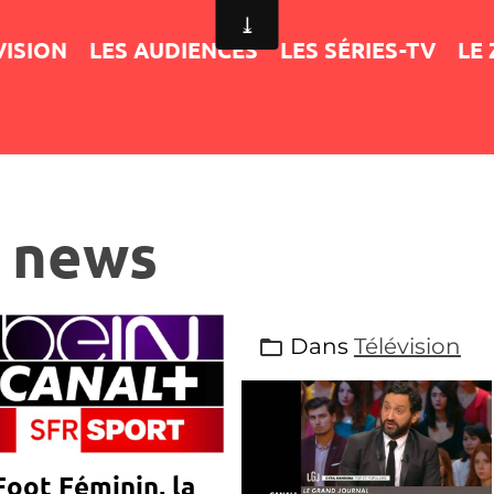
VISION
LES AUDIENCES
LES SÉRIES-TV
LE
s news
Dans
Télévision
Foot Féminin, la