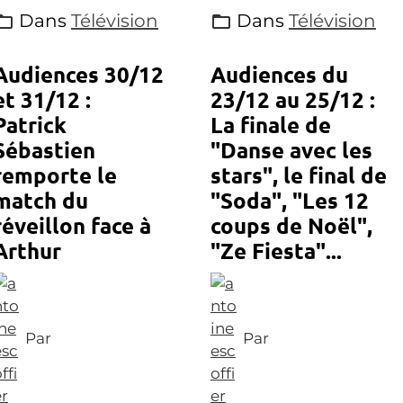
Dans
Télévision
Dans
Télévision
Audiences 30/12
Audiences du
et 31/12 :
23/12 au 25/12 :
Patrick
La finale de
Sébastien
"Danse avec les
remporte le
stars", le final de
match du
"Soda", "Les 12
réveillon face à
coups de Noël",
Arthur
"Ze Fiesta"...
Par
Par