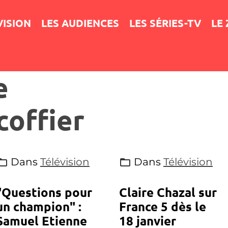
VISION
LES AUDIENCES
LES SÉRIES-TV
LE
e
coffier
Dans
Télévision
Dans
Télévision
"Questions pour
Claire Chazal sur
un champion" :
France 5 dès le
Samuel Etienne
18 janvier