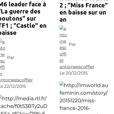
M6 leader face à
2 ; "Miss France"
"La guerre des
en baisse sur un
boutons" sur
an
TF1 ; "Castle" en
baisse
Par
Par
antoineescoffier
Le 20/12/2015
antoineescoffier
Le 22/12/2015