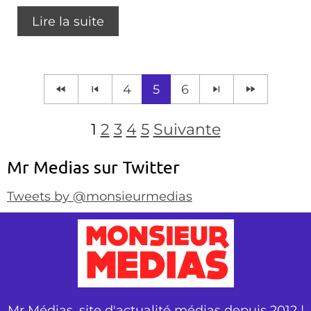
Lire la suite
4
5
6
1
2
3
4
5
Suivante
Mr Medias sur Twitter
Tweets by @monsieurmedias
Mr Médias, site d'actualité médias depuis 2012 |